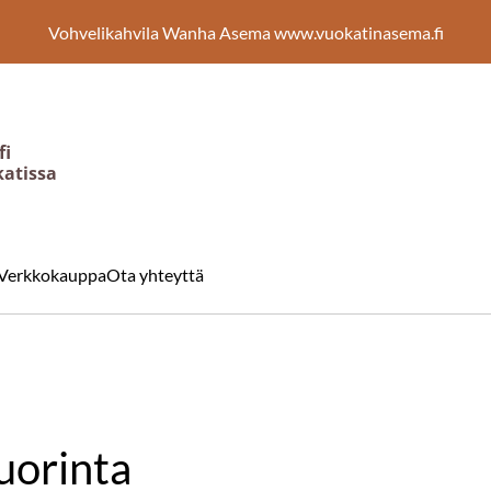
Vohvelikahvila Wanha Asema www.vuokatinasema.fi
fi
katissa
Verkkokauppa
Ota yhteyttä
uorinta