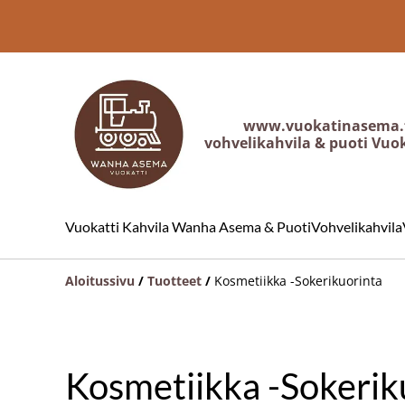
www.vuokatinasema.
vohvelikahvila & puoti Vuo
Vuokatti Kahvila Wanha Asema & Puoti
Vohvelikahvila
Aloitussivu
/
Tuotteet
/
Kosmetiikka -Sokerikuorinta
Kosmetiikka -Sokerik