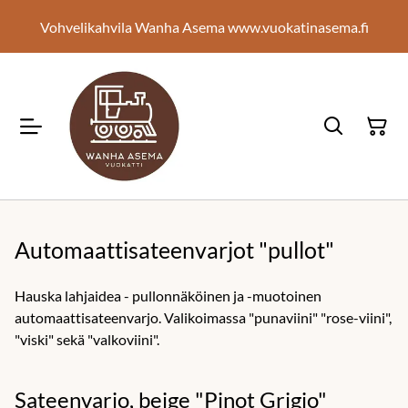
Vohvelikahvila Wanha Asema www.vuokatinasema.fi
Automaattisateenvarjot "pullot"
Hauska lahjaidea - pullonnäköinen ja -muotoinen
automaattisateenvarjo. Valikoimassa "punaviini" "rose-viini",
"viski" sekä "valkoviini".
Sateenvarjo, beige "Pinot Grigio"