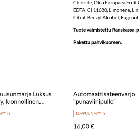
Chloride, Olea Europaea Fruit 
EDTA, CI 11680, Limonene, Lina
Citral, Benzyl Alcohol, Eugenol
Tuote valmistettu Ranskassa, 
Pakettu pahvikuoreen.
uusunmarja Luksus
Automaattisateenvarjo
y, luonnollinen,
"punaviinipullo"
nen
MYYTY
LOPPUUNMYYTY
16,00 €