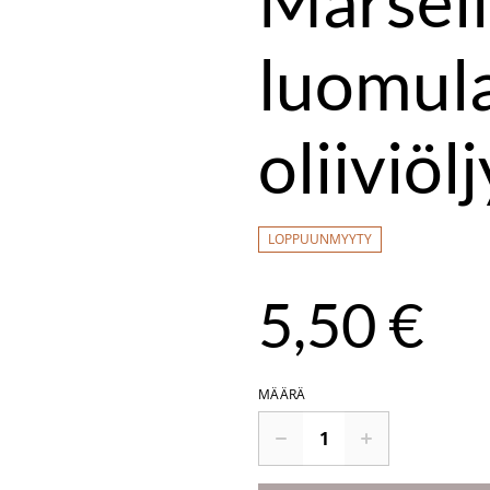
Marseil
luomula
oliiviölj
LOPPUUNMYYTY
5,50 €
MÄÄRÄ