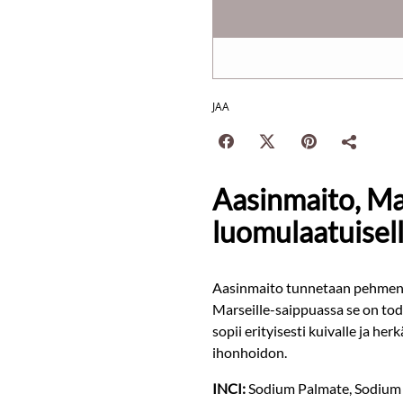
JAA
Aasinmaito, Ma
luomulaatuisella
Aasinmaito tunnetaan pehmentä
Marseille-saippuassa se on to
sopii erityisesti kuivalle ja he
ihonhoidon.
INCI:
Sodium Palmate, Sodium 