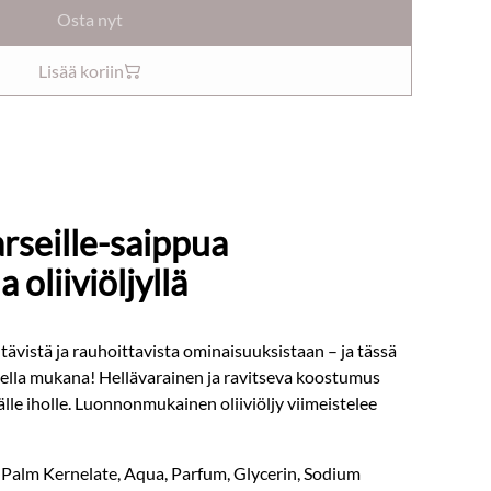
Osta nyt
Lisää koriin
rseille-saippua
 oliiviöljyllä
vistä ja rauhoittavista ominaisuuksistaan – ja tässä
della mukana! Hellävarainen ja ravitseva koostumus
rkälle iholle. Luonnonmukainen oliiviöljy viimeistelee
Palm Kernelate, Aqua, Parfum, Glycerin, Sodium