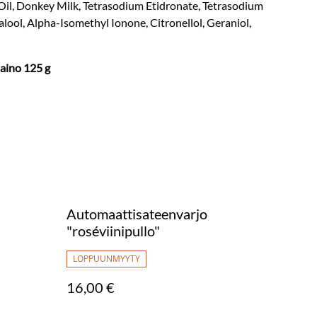
Oil, Donkey Milk, Tetrasodium Etidronate, Tetrasodium
lool, Alpha-Isomethyl Ionone, Citronellol, Geraniol,
paino 125 g
Automaattisateenvarjo
"roséviinipullo"
LOPPUUNMYYTY
16,00 €