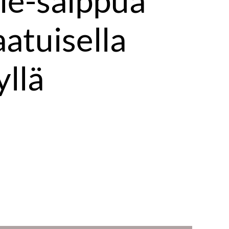
le-saippua
atuisella
yllä