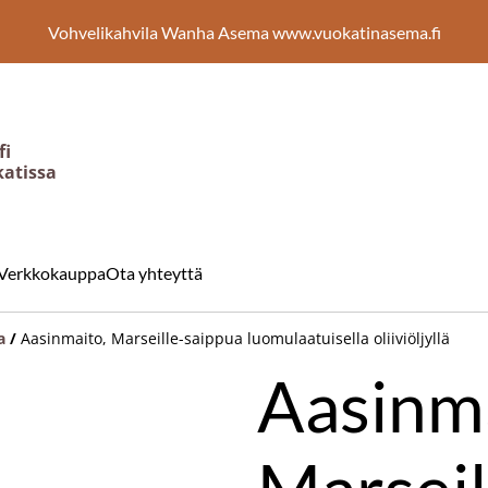
Vohvelikahvila Wanha Asema www.vuokatinasema.fi
fi
katissa
Verkkokauppa
Ota yhteyttä
a
/
Aasinmaito, Marseille-saippua luomulaatuisella oliiviöljyllä
Aasinma