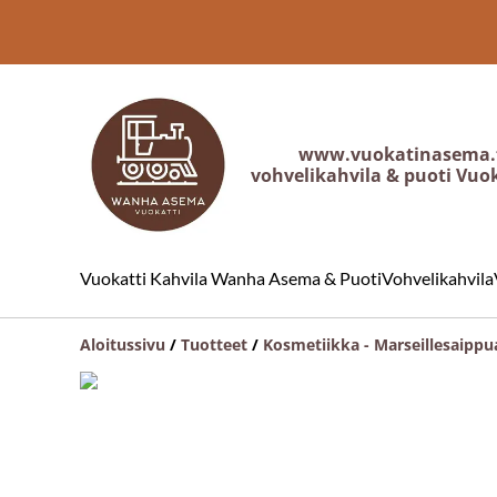
www.vuokatinasema.
vohvelikahvila & puoti Vuo
Vuokatti Kahvila Wanha Asema & Puoti
Vohvelikahvila
Aloitussivu
/
Tuotteet
/
Kosmetiikka - Marseillesaippu