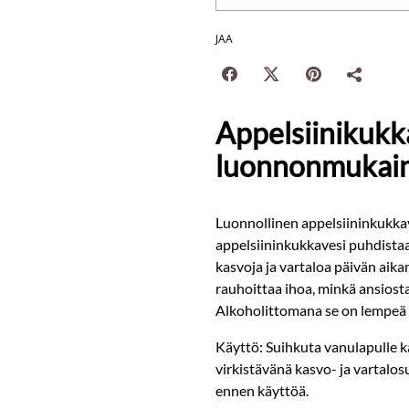
JAA
Appelsiinikukk
luonnonmukai
Luonnollinen appelsiininkukkave
appelsiininkukkavesi puhdistaa
kasvoja ja vartaloa päivän aika
rauhoittaa ihoa, minkä ansiosta 
Alkoholittomana se on lempeä 
Käyttö: Suihkuta vanulapulle k
virkistävänä kasvo- ja vartalo
ennen käyttöä.