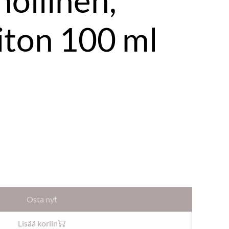
nollinen,
iton 100 ml
Osta nyt
Lisää koriin