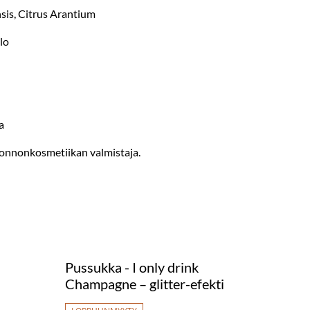
sis, Citrus Arantium
lo
a
luonnonkosmetiikan valmistaja.
Pussukka - I only drink
Champagne – glitter-efekti