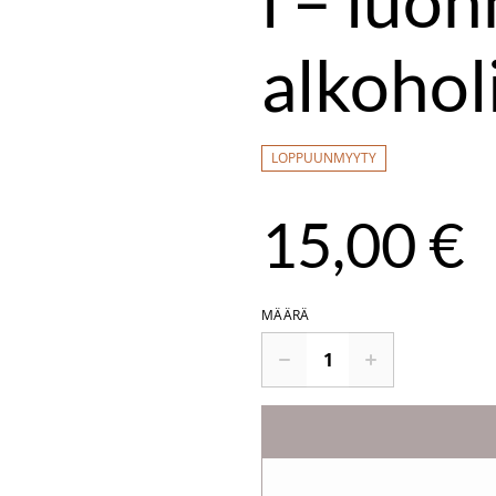
i – luon
alkohol
LOPPUUNMYYTY
15,00 €
MÄÄRÄ