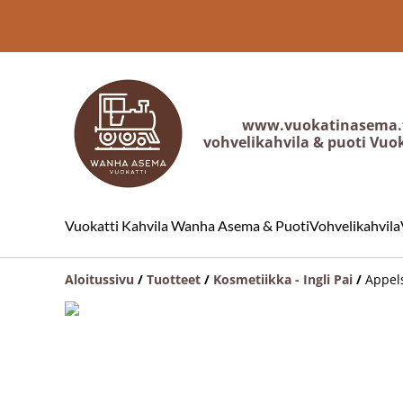
www.vuokatinasema.
vohvelikahvila & puoti Vuo
Vuokatti Kahvila Wanha Asema & Puoti
Vohvelikahvila
Aloitussivu
/
Tuotteet
/
Kosmetiikka - Ingli Pai
/
Appels