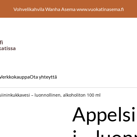
Vohvelikahvila Wanha Asema www.vuokatinasema.fi
fi
katissa
Verkkokauppa
Ota yhteyttä
iininkukkavesi – luonnollinen, alkoholiton 100 ml
Appelsi