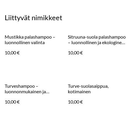
Liittyvät nimikkeet
Mustikka palashampoo –
Sitruuna-suola palashampoo
luonnollinen valinta
– luonnollinen ja ekologinen
valinta
10,00 €
10,00 €
Turveshampoo –
Turve-suolasaippua,
luonnonmukainen ja
kotimainen
ekologinen
10,00 €
10,00 €