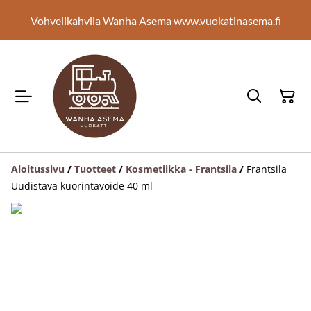
Vohvelikahvila Wanha Asema www.vuokatinasema.fi
Aloitussivu
/
Tuotteet
/
Kosmetiikka - Frantsila
/
Frantsila
Uudistava kuorintavoide 40 ml