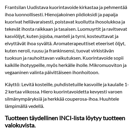
Frantsilan Uudistava kuorintavoide kirkastaa ja pehmentää
ihoa luonnollisesti. Hienojakoinen piidioksidi ja papaija
kuorivat hellävaraisesti, poistavat kuollutta ihosolukkoa ja
tekevät ihosta raikkaan ja tasaisen. Luomuyrtit ja ravitsevat
kasviöljyt, kuten jojoba, manteli ja tyrni, kosteuttavat ja
elvyttävät ihoa syvältä. Aromaterapeuttiset eteeriset öljyt,
kuten neroli, ruusu ja frankinsensi, tuovat virkistävän
tuoksun ja rauhoittavan vaikutuksen. Kuorintavoide sopii
kaikille ihotyypeille, myös herkälle iholle. Mikromuoviton ja
vegaaninen valinta päivittäiseen ihonhoitoon.
Käyttö: Levitä kosteille, puhdistetuille kasvoille ja kaulalle 1-
2 kertaa viikossa. Hiero kuorintavoidetta kevyesti varoen
silmänympäryksiä ja herkkää couperosa-ihoa. Huuhtele
lämpimällä vedellä.
Tuotteen täydellinen INCI-lista löytyy tuotteen
valokuvista.