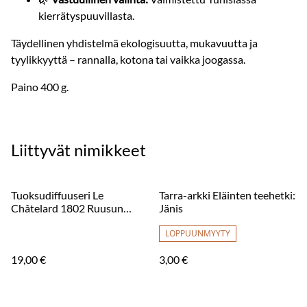
kierrätyspuuvillasta.
Täydellinen yhdistelmä ekologisuutta, mukavuutta ja
tyylikkyyttä – rannalla, kotona tai vaikka joogassa.
Paino 400 g.
Liittyvät nimikkeet
Tuoksudiffuuseri Le
Tarra-arkki Eläinten teehetki:
Châtelard 1802 Ruusun
Jänis
Terälehdet, 100 ml
LOPPUUNMYYTY
19,00 €
3,00 €