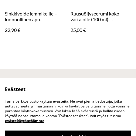
Sinkkivoide lemmikeille –
Ruusuöljyseerumi koko
luonnollinen apu
vartalolle (100 ml),
ihovaurioiden hoitoon
luonnonmukainen
22,90 €
25,00 €
Ota yhteyttä
Juridiset ehdot
Evästeet
Tietosuojakäytäntö
Evästekäytäntö
Tuotteet
Tämä verkkosivusto käyttää evästeitä. Ne ovat pieniä tiedostoja, jotka
auttavat meitä ymmärtämään, kuinka käytät palveluitamme, jotta voimme
parantaa käyttökokemustasi. Voit lukea lisää evästeistä ja hallita niiden
käyttöä napsauttamalla kohtaa ”Evästeasetukset”. Voit myös tutustua
evästekäytäntöömme
.