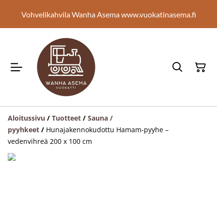
Vohvelikahvila Wanha Asema www.vuokatinasema.fi
Aloitussivu
/
Tuotteet
/
Sauna /
pyyhkeet
/
Hunajakennokudottu Hamam-pyyhe –
vedenvihreä 200 x 100 cm