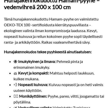
Hunajakennokudottu Hamam-pyyhe –
vedenvihreä 200 x 100 cm
Tämä hunajakennokudottu Hamam-pyyhe on valmistettu
OEKO-TEX 100 -sertifioidusta kierrätyspuuvillasta –
ekologinen valinta ilman kompromisseja laadussa. Kevyt,
nopeasti kuivuva ja reilun kokoinen pyyhe sopii täydellisesti
ranta- ja arkikäyttöön. Raikas vaaleanvihertävä sävy.
Hunajakennokudos tekee pyyhkeestä ainutlaatuisen:
🐝
Imukykyinen ja ilmava:
Pehmeä pinta ja
erinomainen imukyky.
🧺
Kevyt ja kompakti:
Mahtuu helposti laukkuun,
kulkee mukana.
💨
Nopeasti kuivuva:
Kuivuu nopeasti ja on heti valmis
uuteen käyttöön.
🧘‍♀️
Monikäyttöinen:
Pyyhe, pareo, viltti, joogamatto tai
pöytäliina.
🌿
Vastuullinen valinta:
Valmistettu Tunisiassa