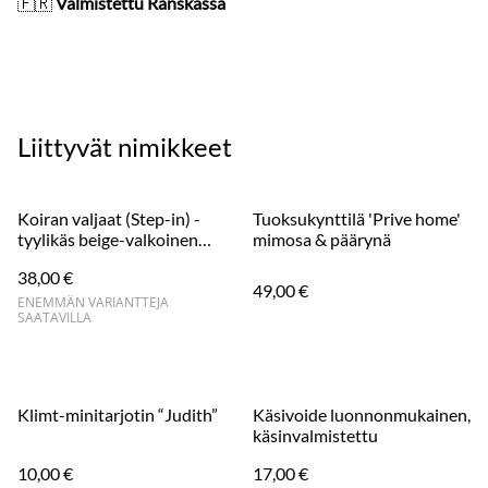
🇫🇷
Valmistettu Ranskassa
Liittyvät nimikkeet
Koiran valjaat (Step-in) -
Tuoksukynttilä 'Prive home'
tyylikäs beige-valkoinen
mimosa & päärynä
kukonaskelkuvio
38,00 €
49,00 €
ENEMMÄN VARIANTTEJA
SAATAVILLA
Klimt-minitarjotin “Judith”
Käsivoide luonnonmukainen,
käsinvalmistettu
10,00 €
17,00 €