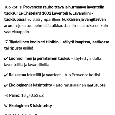
Tuo kotiisi
Provencen rauhoittava ja hurmaava laventelin
tuoksu
!
Le Châtelard 1802 Laventeli & Lavandiini -
tuoksupussi
levittää ympärilleen
kukkaisen ja vangitsevan
aromin
, joka tuo pehmeää raikkautta niin sisustukseen kuin
vaatekaappiin.
💡
Täydellinen kodin eri tiloihin – säilytä kaapissa, laatikossa
tai ripusta esille!
✔️
Luonnollinen ja perinteinen tuoksu
– täytetty aidolla
laventelilla ja lavandiinilla
✔️
Raikastaa tekstiilit ja vaatteet
– tuo Provence kotiisi
✔️
Ekologinen ja käsintehty
– aito ranskalainen laatutuote
🫧
Paino:
18 g (0.63 oz)
🍃
Ekologinen & käsintehty