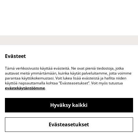
Ota yhteyttä
Juridiset ehdot
Evästeet
Tietosuojakäytäntö
Evästekäytäntö
Tuotteet
Tämä verkkosivusto käyttää evästeitä. Ne ovat pieniä tiedostoja, jotka
auttavat meitä ymmärtämään, kuinka käytät palveluitamme, jotta voimme
parantaa käyttökokemustasi. Voit lukea lisää evästeistä ja hallita niiden
käyttöä napsauttamalla kohtaa ”Evästeasetukset”. Voit myös tutustua
evästekäytäntöömme
.
Hyväksy kaikki
www.vuokatinasema.fi vohvelikahvila &
©
2026
puoti Vuokatissa
Evästeasetukset
powered by