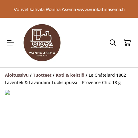
Vohvelikahvila Wanha Asema www.vuokatinasema.fi
Aloitussivu
/
Tuotteet
/
Koti & keittiö
/
Le Châtelard 1802
Laventeli & Lavandiini Tuoksupussi – Provence Chic 18 g