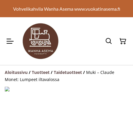
Vohvelikahvila Wanha Asema www.vuokatinasema.fi
Aloitussivu
/
Tuotteet
/
Taidetuotteet
/
Muki – Claude
Monet: Lumpeet iltavalossa