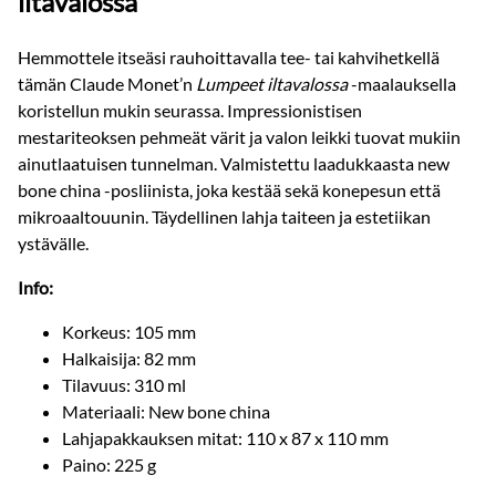
iltavalossa
Hemmottele itseäsi rauhoittavalla tee- tai kahvihetkellä
tämän Claude Monet’n
Lumpeet iltavalossa
-maalauksella
koristellun mukin seurassa. Impressionistisen
mestariteoksen pehmeät värit ja valon leikki tuovat mukiin
ainutlaatuisen tunnelman. Valmistettu laadukkaasta new
bone china -posliinista, joka kestää sekä konepesun että
mikroaaltouunin. Täydellinen lahja taiteen ja estetiikan
ystävälle.
Info:
Korkeus: 105 mm
Halkaisija: 82 mm
Tilavuus: 310 ml
Materiaali: New bone china
Lahjapakkauksen mitat: 110 x 87 x 110 mm
Paino: 225 g