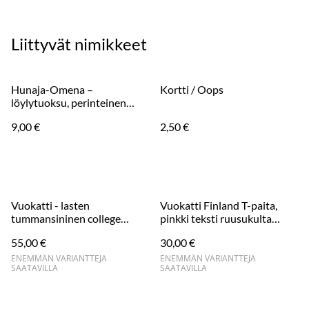
Liittyvät nimikkeet
Hunaja-Omena –
Kortti / Oops
löylytuoksu, perinteinen
suomalainen
9,00 €
2,50 €
Vuokatti - lasten
Vuokatti Finland T-paita,
tummansininen college
pinkki teksti ruusukulta
valkoisella painatuksella
aikuisten/lasten
55,00 €
30,00 €
ENEMMÄN VARIANTTEJA
ENEMMÄN VARIANTTEJA
SAATAVILLA
SAATAVILLA