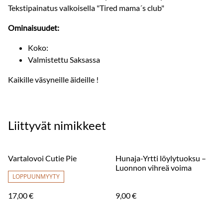
Tekstipainatus valkoisella "Tired mama´s club"
Ominaisuudet:
Koko:
Valmistettu Saksassa
Kaikille väsyneille äideille !
Liittyvät nimikkeet
Vartalovoi Cutie Pie
Hunaja-Yrtti löylytuoksu –
Luonnon vihreä voima
LOPPUUNMYYTY
17,00 €
9,00 €