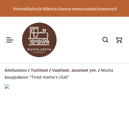
Vohvelikahvila Wanha Asema www.vuokatinasema.fi
Aloitussivu
/
Tuotteet
/
Vaatteet, asusteet ym.
/
Musta
kauppakassi "Tired mama´s club"