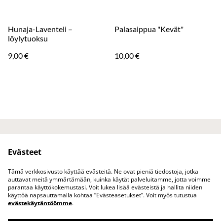
Hunaja-Laventeli –
Palasaippua "Kevät"
löylytuoksu
9,00 €
10,00 €
Ota yhteyttä
Juridiset ehdot
Evästeet
Tietosuojakäytäntö
Evästekäytäntö
Tuotteet
Tämä verkkosivusto käyttää evästeitä. Ne ovat pieniä tiedostoja, jotka
auttavat meitä ymmärtämään, kuinka käytät palveluitamme, jotta voimme
parantaa käyttökokemustasi. Voit lukea lisää evästeistä ja hallita niiden
käyttöä napsauttamalla kohtaa ”Evästeasetukset”. Voit myös tutustua
evästekäytäntöömme
.