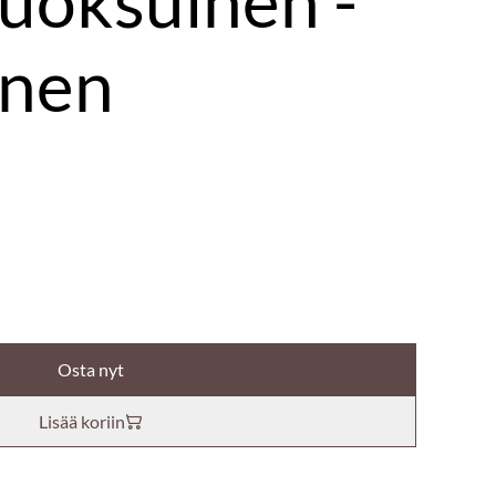
uoksuinen -
inen
Osta nyt
Lisää koriin