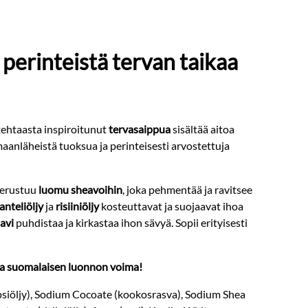
perinteistä tervan taikaa
tehtaasta inspiroitunut
tervasaippua
sisältää aitoa
maanläheistä tuoksua ja perinteisesti arvostettuja
perustuu
luomu sheavoihin
, joka pehmentää ja ravitsee
nteliöljy
ja
risiiniöljy
kosteuttavat ja suojaavat ihoa
savi
puhdistaa ja kirkastaa ihon sävyä. Sopii erityisesti
ja suomalaisen luonnon voima!
iöljy), Sodium Cocoate (kookosrasva), Sodium Shea