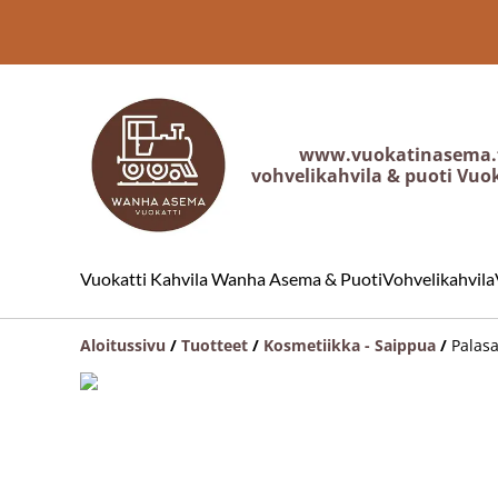
www.vuokatinasema.
vohvelikahvila & puoti Vuo
Vuokatti Kahvila Wanha Asema & Puoti
Vohvelikahvila
Aloitussivu
/
Tuotteet
/
Kosmetiikka - Saippua
/
Palas