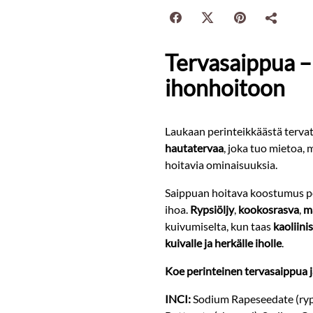
Tervasaippua – 
ihonhoitoon
Laukaan perinteikkäästä terva
hautatervaa
, joka tuo mietoa, 
hoitavia ominaisuuksia.
Saippuan hoitava koostumus 
ihoa.
Rypsiöljy
,
kookosrasva
,
ma
kuivumiselta, kun taas
kaoliini
kuivalle ja herkälle iholle
.
Koe perinteinen tervasaippua 
INCI:
Sodium Rapeseedate (ryps