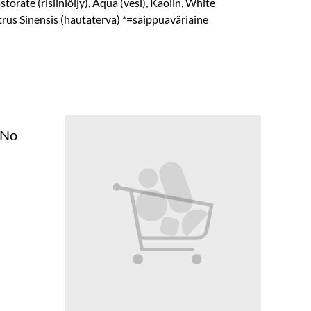
orate (risiiniöljy), Aqua (vesi), Kaolin, White
trus Sinensis (hautaterva) *=saippuaväriaine
 No