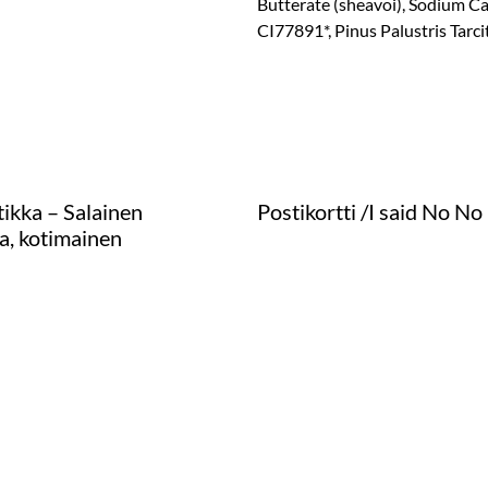
Butterate (sheavoi), Sodium Cast
CI77891*, Pinus Palustris Tarci
ikka – Salainen
Postikortti /I said No No
a, kotimainen