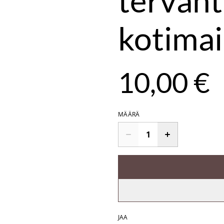
tervant
kotima
10,00 €
MÄÄRÄ
JAA