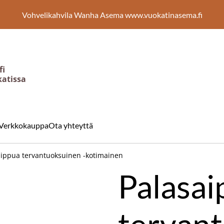
Vohvelikahvila Wanha Asema www.vuokatinasema.fi
fi
katissa
Verkkokauppa
Ota yhteyttä
aippua tervantuoksuinen -kotimainen
Palasai