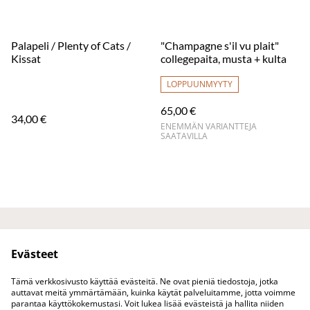
Palapeli / Plenty of Cats /
"Champagne s'il vu plait"
Kissat
collegepaita, musta + kulta
LOPPUUNMYYTY
65,00 €
34,00 €
ENEMMÄN VARIANTTEJA
SAATAVILLA
Ota yhteyttä
Juridiset ehdot
Evästeet
Tietosuojakäytäntö
Evästekäytäntö
Tuotteet
Tämä verkkosivusto käyttää evästeitä. Ne ovat pieniä tiedostoja, jotka
auttavat meitä ymmärtämään, kuinka käytät palveluitamme, jotta voimme
parantaa käyttökokemustasi. Voit lukea lisää evästeistä ja hallita niiden