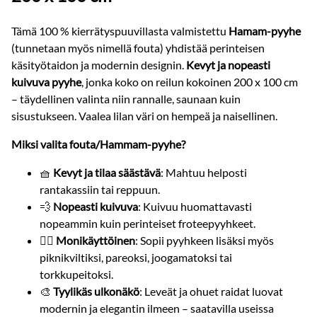
Tämä 100 % kierrätyspuuvillasta valmistettu
Hamam-pyyhe
(tunnetaan myös nimellä fouta) yhdistää perinteisen
käsityötaidon ja modernin designin.
Kevyt ja nopeasti
kuivuva pyyhe
, jonka koko on reilun kokoinen 200 x 100 cm
– täydellinen valinta niin rannalle, saunaan kuin
sisustukseen. Vaalea lilan väri on hempeä ja naisellinen.
Miksi valita fouta/Hammam-pyyhe?
🧺
Kevyt ja tilaa säästävä
: Mahtuu helposti
rantakassiin tai reppuun.
💨
Nopeasti kuivuva
: Kuivuu huomattavasti
nopeammin kuin perinteiset froteepyyhkeet.
🧘‍♀️
Monikäyttöinen
: Sopii pyyhkeen lisäksi myös
piknikviltiksi, pareoksi, joogamatoksi tai
torkkupeitoksi.
🎨
Tyylikäs ulkonäkö
: Leveät ja ohuet raidat luovat
modernin ja elegantin ilmeen – saatavilla useissa