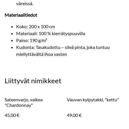
väreissä.
Materiaalitiedot
Koko: 200 x 100 cm
Materiaali: 100 % kierrätyspuuvilla
Paino: 190 g/m²
Kudonta: Tasakudottu – sileä pinta, joka tuntuu
miellyttävältä ihoa vasten
Liittyvät nimikkeet
Sateenvarjo, valkea
Vauvan kylpytakki, "kettu"
"Chardonnay"
45,00 €
49,00 €