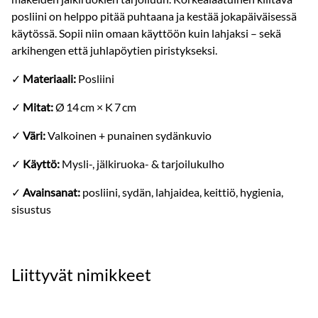
posliini on helppo pitää puhtaana ja kestää jokapäiväisessä
käytössä. Sopii niin omaan käyttöön kuin lahjaksi – sekä
arkihengen että juhlapöytien piristykseksi.
✓
Materiaali:
Posliini
✓
Mitat:
Ø 14 cm × K 7 cm
✓
Väri:
Valkoinen + punainen sydänkuvio
✓
Käyttö:
Mysli-, jälkiruoka- & tarjoilukulho
✓
Avainsanat:
posliini, sydän, lahjaidea, keittiö, hygienia,
sisustus
Liittyvät nimikkeet