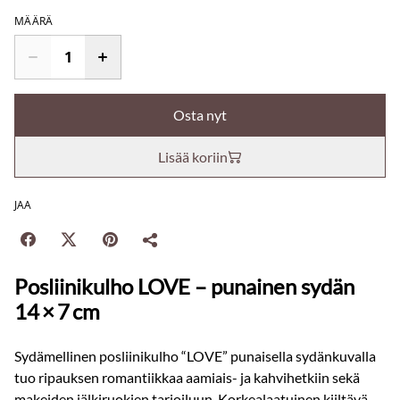
MÄÄRÄ
Osta nyt
Lisää koriin
JAA
Posliinikulho LOVE – punainen sydän
14 × 7 cm
Sydämellinen posliinikulho “LOVE” punaisella sydänkuvalla
tuo ripauksen romantiikkaa aamiais- ja kahvihetkiin sekä
makeiden jälkiruokien tarjoiluun. Korkealaatuinen kiiltävä