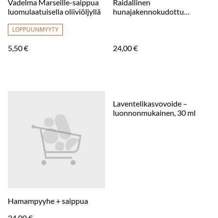
Vadelma Marseille-saippua
Raidallinen
luomulaatuisella oliiviöljyllä
hunajakennokudottu
Hamam-pyyhe – pinkki 200 x
LOPPUUNMYYTY
100 cm
5,50 €
24,00 €
Laventelikasvovoide –
luonnonmukainen, 30 ml
Hamampyyhe + saippua
24,00 €