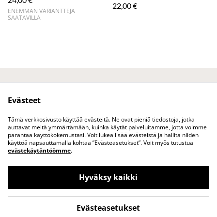
22,00 €
ENEMMÄN VARIANTTEJA
SAATAVILLA
Ota yhteyttä
Juridiset ehdot
Evästeet
Tietosuojakäytäntö
Evästekäytäntö
Tuotteet
Tämä verkkosivusto käyttää evästeitä. Ne ovat pieniä tiedostoja, jotka
auttavat meitä ymmärtämään, kuinka käytät palveluitamme, jotta voimme
parantaa käyttökokemustasi. Voit lukea lisää evästeistä ja hallita niiden
käyttöä napsauttamalla kohtaa ”Evästeasetukset”. Voit myös tutustua
evästekäytäntöömme
.
Hyväksy kaikki
www.vuokatinasema.fi vohvelikahvila &
©
2026
puoti Vuokatissa
Evästeasetukset
powered by