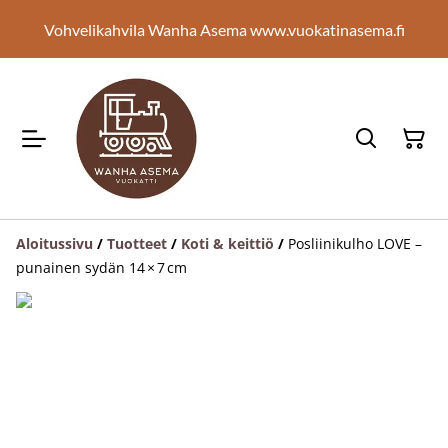
Vohvelikahvila Wanha Asema www.vuokatinasema.fi
Aloitussivu
/
Tuotteet
/
Koti & keittiö
/
Posliinikulho LOVE –
punainen sydän 14 × 7 cm