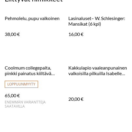
Pehmolelu, pupu valkoinen
Lasinaluset– W. Schlesinger:
Mansikat (6 kpl)
38,00 €
16,00 €
Coolmum collegepaita,
Kakkulapio vaaleanpunainen
pinkki painatus kiiltävä
valkoisilla pilkuilla Isabelle
ruusukulta
Rose
LOPPUUNMYYTY
65,00 €
20,00 €
ENEMMÄN VARIANTTEJA
SAATAVILLA