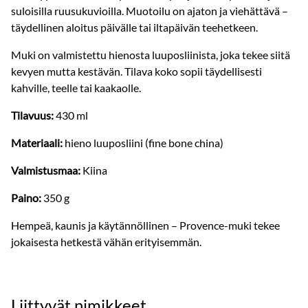
suloisilla ruusukuvioilla. Muotoilu on ajaton ja viehättävä –
täydellinen aloitus päivälle tai iltapäivän teehetkeen.
Muki on valmistettu hienosta luuposliinista, joka tekee siitä
kevyen mutta kestävän. Tilava koko sopii täydellisesti
kahville, teelle tai kaakaolle.
Tilavuus:
430 ml
Materiaali:
hieno luuposliini (fine bone china)
Valmistusmaa:
Kiina
Paino:
350 g
Hempeä, kaunis ja käytännöllinen – Provence-muki tekee
jokaisesta hetkestä vähän erityisemmän.
Liittyvät nimikkeet