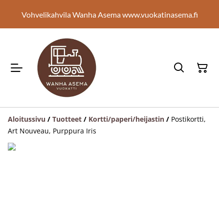
Vohvelikahvila Wanha Asema www.vuokatinasema.fi
Aloitussivu
/
Tuotteet
/
Kortti/paperi/heijastin
/
Postikortti,
Art Nouveau, Purppura Iris