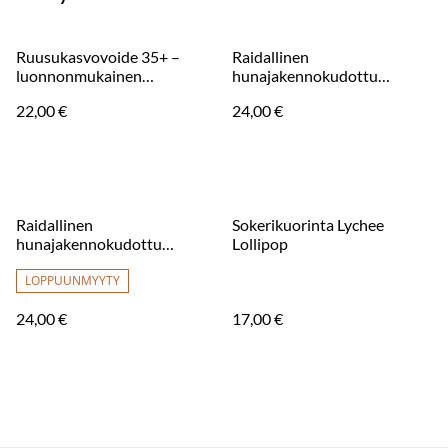
Ruusukasvovoide 35+ –
Raidallinen
luonnonmukainen
hunajakennokudottu
ruusukasvovoide
Hamam-pyyhe – väri
22,00 €
24,00 €
keltainen 200 x 100 cm
Raidallinen
Sokerikuorinta Lychee
hunajakennokudottu
Lollipop
Hamam-pyyhe – Fuchsia 200
x 100 cm
LOPPUUNMYYTY
24,00 €
17,00 €