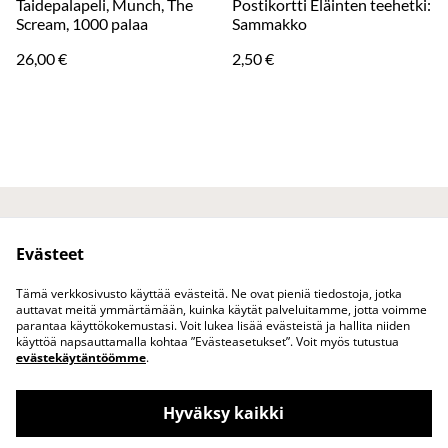
Taidepalapeli, Munch, The
Postikortti Eläinten teehetki:
Scream, 1000 palaa
Sammakko
26,00 €
2,50 €
Ota yhteyttä
Juridiset ehdot
Evästeet
Tietosuojakäytäntö
Evästekäytäntö
Tuotteet
Tämä verkkosivusto käyttää evästeitä. Ne ovat pieniä tiedostoja, jotka
auttavat meitä ymmärtämään, kuinka käytät palveluitamme, jotta voimme
parantaa käyttökokemustasi. Voit lukea lisää evästeistä ja hallita niiden
käyttöä napsauttamalla kohtaa ”Evästeasetukset”. Voit myös tutustua
evästekäytäntöömme
.
Hyväksy kaikki
www.vuokatinasema.fi vohvelikahvila &
©
2026
puoti Vuokatissa