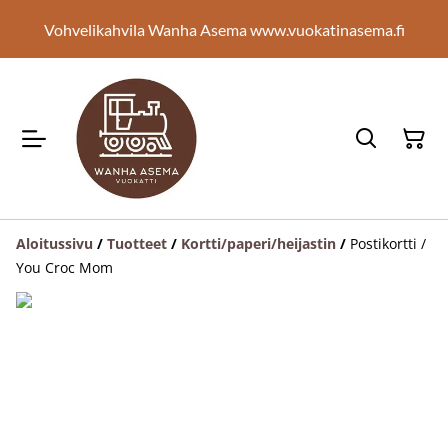
Vohvelikahvila Wanha Asema www.vuokatinasema.fi
Aloitussivu
/
Tuotteet
/
Kortti/paperi/heijastin
/
Postikortti /
You Croc Mom