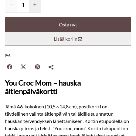
Osta nyt
Lisää koriin
JAA
You Croc Mom – hauska
äitienpäiväkortti
Tämä A6-kokoinen (10,5 × 14,8 cm), postikortti on
täydellinen valinta äitienpäivän tai äidille suunnatun
hauskan tervehdyksen lähettämiseen. Kortin etupuolella on
hauska piirros ja teksti "You croc, mom". Kortin takapuoli on
tyhjä, joten voit kirjoittaa omat henkilökohtaiset terveiset.