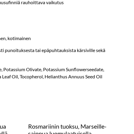
uusufinniä rauhoittava vaikutus
nen, kotimainen
esti punoituksesta tai epäpuhtauksista kärsiville sekä
, Potassium Olivate, Potassium Sunflowerseedate,
ia Leaf Oil, Tocopherol, Helianthus Annuus Seed Oil
pua
Rosmariinin tuoksu, Marseille-
yllä
saippua luomulaatuisella