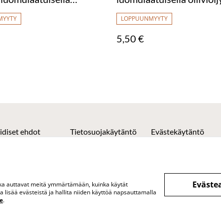
yllä
MYYTY
LOPPUUNMYYTY
5,50 €
idiset ehdot
Tietosuojakäytäntö
Evästekäytäntö
Eväste
otka auttavat meitä ymmärtämään, kuinka käytät
lisää evästeistä ja hallita niiden käyttöä napsauttamalla
e
.
& puoti Vuokatissa