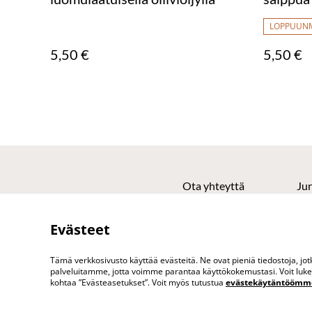
oliiviölj
LOPPUUN
5,50 €
5,50 €
Ota yhteyttä
Jur
Evästeet
Tämä verkkosivusto käyttää evästeitä. Ne ovat pieniä tiedostoja, j
palveluitamme, jotta voimme parantaa käyttökokemustasi. Voit lukea 
kohtaa ”Evästeasetukset”. Voit myös tutustua
evästekäytäntöömm
©
2026
www.vuokatinasema.fi vohvelikahvila 