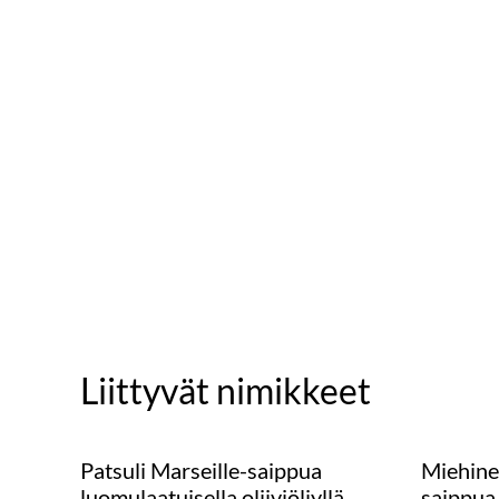
Liittyvät nimikkeet
Patsuli Marseille-saippua
Miehine
luomulaatuisella oliiviöljyllä
saippua