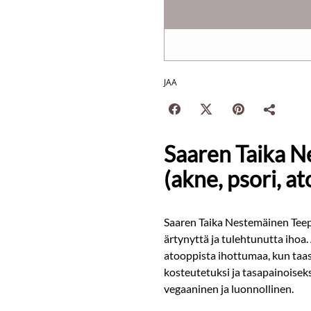
JAA
Saaren Taika 
(akne, psori, at
Saaren Taika Nestemäinen Teep
ärtynyttä ja tulehtunutta ihoa.
atooppista ihottumaa, kun taa
kosteutetuksi ja tasapainoiseksi
vegaaninen ja luonnollinen.