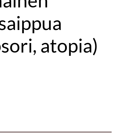
äinen
saippua
sori, atopia)