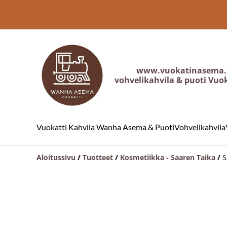
www.vuokatinasema.
vohvelikahvila & puoti Vuo
Vuokatti Kahvila Wanha Asema & Puoti
Vohvelikahvila
Aloitussivu
/
Tuotteet
/
Kosmetiikka - Saaren Taika
/
S