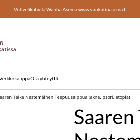
Vohvelikahvila Wanha Asema www.vuokatinasema.fi
fi
katissa
Verkkokauppa
Ota yhteyttä
aaren Taika Nestemäinen Teepuusaippua (akne, psori, atopia)
Saaren 