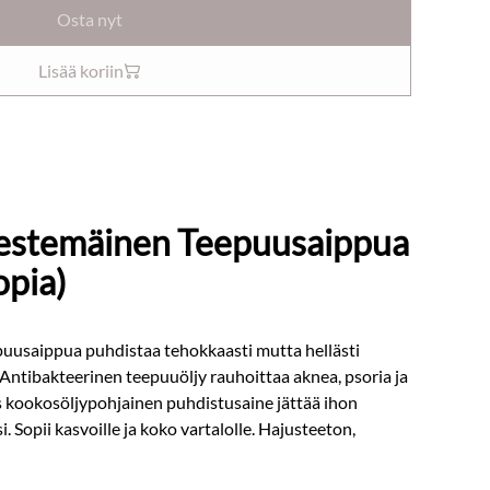
Osta nyt
Lisää koriin
Nestemäinen Teepuusaippua
opia)
uusaippua puhdistaa tehokkaasti mutta hellästi
 Antibakteerinen teepuuöljy rauhoittaa aknea, psoria ja
s kookosöljypohjainen puhdistusaine jättää ihon
. Sopii kasvoille ja koko vartalolle. Hajusteeton,