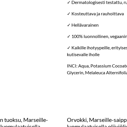
✓ Dermatologisesti testattu, r
✓ Kosteuttava ja rauhoittava
✓ Hellävarainen
✓ 100% luonnollinen, vegaani
✓ Kaikille ihotyypeille, erityis
kutisevalle iholle
INCI: Aqua, Potassium Cocoate
Glycerin, Melaleuca Alternifol
n tuoksu, Marseille-
Orvokki, Marseille-saip
 luomulaatuisella
luomulaatuisella oliiviölj