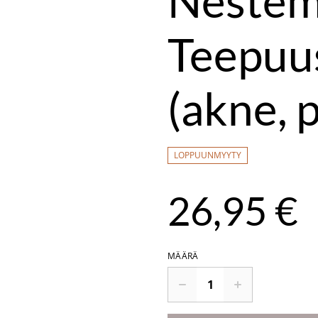
Nestem
Teepuu
(akne, p
LOPPUUNMYYTY
26,95 €
MÄÄRÄ