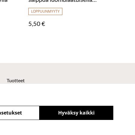
oliiviöljyllä
LOPPUUNMYYTY
5,50 €
Tuotteet
asetukset
Hyväksy kaikki
powered by