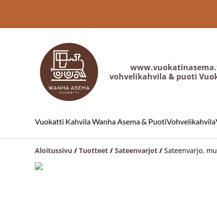
www.vuokatinasema.
vohvelikahvila & puoti Vuo
Vuokatti Kahvila Wanha Asema & Puoti
Vohvelikahvila
Aloitussivu
/
Tuotteet
/
Sateenvarjot
/
Sateenvarjo, mu