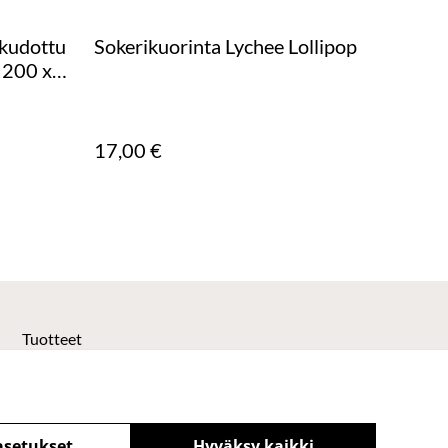
okudottu
Sokerikuorinta Lychee Lollipop
 200 x
17,00 €
Tuotteet
asetukset
Hyväksy kaikki