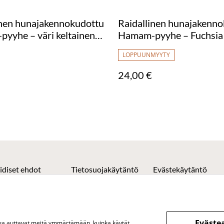
inen hunajakennokudottu
Raidallinen hunajakenn
yyhe – väri keltainen
Hamam-pyyhe – Fuchsia
00 cm
100 cm
LOPPUUNMYYTY
24,00 €
idiset ehdot
Tietosuojakäytäntö
Evästekäytäntö
Eväste
otka auttavat meitä ymmärtämään, kuinka käytät