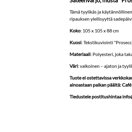
Sateenvarjo, musta "Pro
Tämä tyylikäs ja käytännölline
ripauksen ylellisyyttä sadepäivi
Koko
: 105 x 105 x 88 cm
Kuosi
: Tekstikuviointi "Prosecc
Materiaali
: Polyesteri, joka t
Väri
: valkoinen – ajaton ja tyyl
Tuote ei ostettavissa verkkok
ainoastaan paikan päältä: Café &
Tiedustele postitushintaa inf