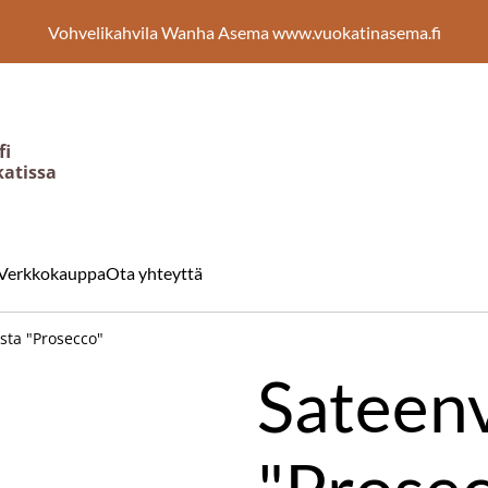
Vohvelikahvila Wanha Asema www.vuokatinasema.fi
fi
katissa
Verkkokauppa
Ota yhteyttä
sta "Prosecco"
Sateenv