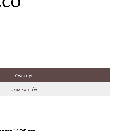
cco"
Osta nyt
Lisää koriin