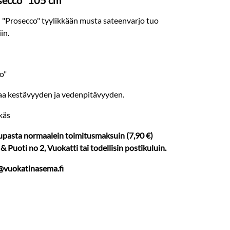
secco" 105 cm
n "Prosecco" tyylikkään musta sateenvarjo tuo
in.
o"
akaa kestävyyden ja vedenpitävyyden.
ikäs
aupasta normaalein toimitusmaksuin (7,90 €)
 Puoti no 2, Vuokatti tai todellisin postikuluin.
o@vuokatinasema.fi