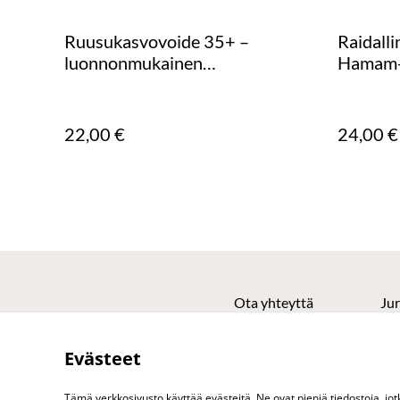
Ruusukasvovoide 35+ –
Raidall
luonnonmukainen
Hamam-p
ruusukasvovoide
200 x 1
22,00 €
24,00 €
Ota yhteyttä
Jur
Evästeet
Tämä verkkosivusto käyttää evästeitä. Ne ovat pieniä tiedostoja, j