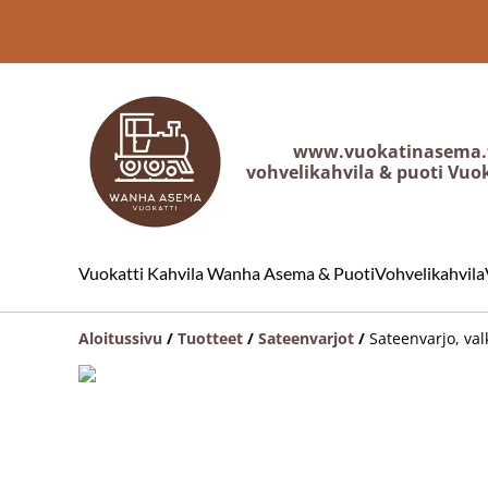
www.vuokatinasema.
vohvelikahvila & puoti Vuo
Vuokatti Kahvila Wanha Asema & Puoti
Vohvelikahvila
Aloitussivu
/
Tuotteet
/
Sateenvarjot
/
Sateenvarjo, va