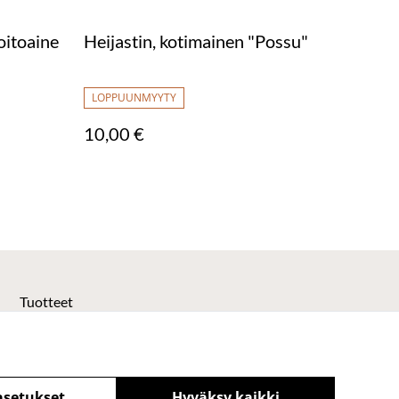
oitoaine
Heijastin, kotimainen "Possu"
LOPPUUNMYYTY
10,00 €
Tuotteet
asetukset
Hyväksy kaikki