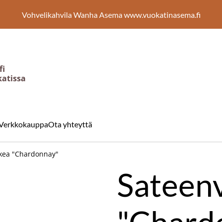
Vohvelikahvila Wanha Asema www.vuokatinasema.fi
fi
katissa
Verkkokauppa
Ota yhteyttä
lkea "Chardonnay"
Sateenv