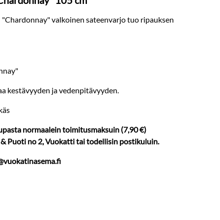
 "Chardonnay" 105 cm
en "Chardonnay" valkoinen sateenvarjo tuo ripauksen
onnay"
akaa kestävyyden ja vedenpitävyyden.
ikäs
aupasta normaalein toimitusmaksuin (7,90 €)
 Puoti no 2, Vuokatti tai todellisin postikuluin.
o@vuokatinasema.fi