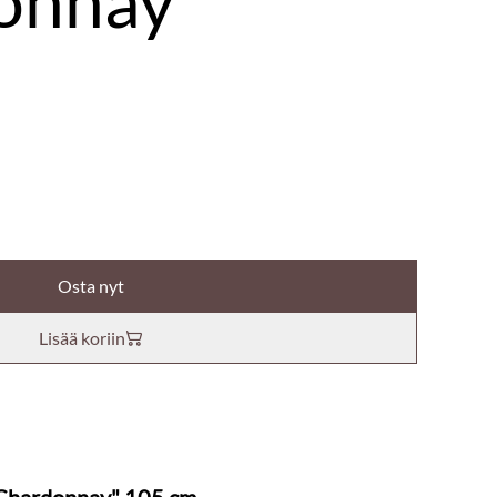
onnay"
Osta nyt
Lisää koriin