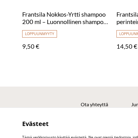
Frantsila Nokkos-Yrtti shampoo
Frantsil
200 ml – Luonnollinen shampoo
perintei
koko perheelle
LOPPUUNMYYTY
LOPPUUN
9,50 €
14,50 €
Ota yhteyttä
Jur
Evästeet
Tämä verkkosivusto käyttää evästeitä. Ne ovat pieniä tiedostoja, j