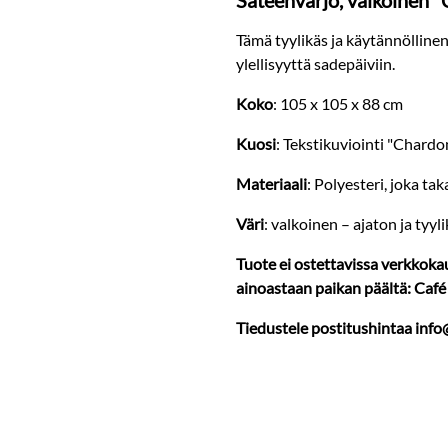
Sateenvarjo, valkoinen
Tämä tyylikäs ja käytännöllin
ylellisyyttä sadepäiviin.
Koko
: 105 x 105 x 88 cm
Kuosi
: Tekstikuviointi "Chard
Materiaali
: Polyesteri, joka t
Väri
: valkoinen – ajaton ja tyyl
Tuote ei ostettavissa verkkok
ainoastaan paikan päältä: Café &
Tiedustele postitushintaa inf