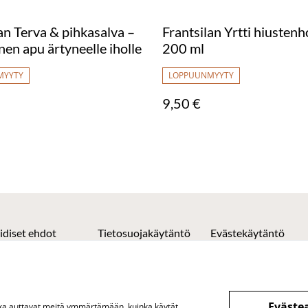
an Terva & pihkasalva –
Frantsilan Yrtti hiustenh
nen apu ärtyneelle iholle
200 ml
MYYTY
LOPPUUNMYYTY
9,50 €
idiset ehdot
Tietosuojakäytäntö
Evästekäytäntö
Eväste
otka auttavat meitä ymmärtämään, kuinka käytät