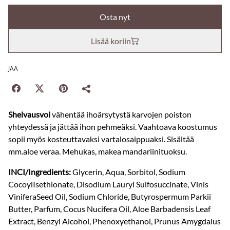
Osta nyt
Lisää koriin
JAA
Sheivausvoi
vähentää ihoärsytystä karvojen poiston
yhteydessä ja jättää ihon pehmeäksi. Vaahtoava koostumus
sopii myös kosteuttavaksi vartalosaippuaksi. Sisältää
mm.aloe veraa. Mehukas, makea mandariinituoksu.
INCI/Ingredients:
Glycerin, Aqua, Sorbitol, Sodium
CocoylIsethionate, Disodium Lauryl Sulfosuccinate, Vinis
ViniferaSeed Oil, Sodium Chloride, Butyrospermum Parkii
Butter, Parfum, Cocus Nucifera Oil, Aloe Barbadensis Leaf
Extract, Benzyl Alcohol, Phenoxyethanol, Prunus Amygdalus