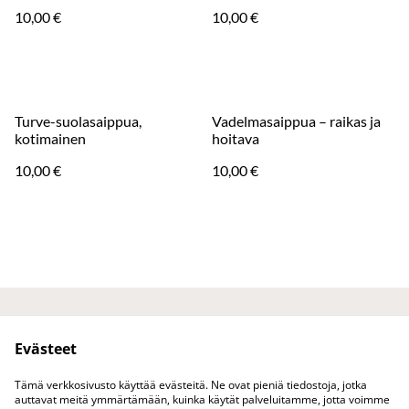
valinta
ekologinen
10,00 €
10,00 €
Turve-suolasaippua,
Vadelmasaippua – raikas ja
kotimainen
hoitava
10,00 €
10,00 €
Ota yhteyttä
Juridiset ehdot
Evästeet
Tietosuojakäytäntö
Evästekäytäntö
Tuotteet
Tämä verkkosivusto käyttää evästeitä. Ne ovat pieniä tiedostoja, jotka
auttavat meitä ymmärtämään, kuinka käytät palveluitamme, jotta voimme