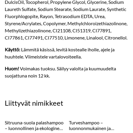
DulcisOil, Tocopherol, Propylene Glycol, Glycerine, Sodium
Laureth Sulfate, Sodium Stearate, Sodium Laurate, Synthetic
Fluorphlogopite, Rayon, Tetrasodium EDTA, Urea,
Styrene/Acrylates, Copolymer, Methylchloroizethiazolinone,
Methylizethiazolinone, CI21108, CI51319, CI77891,
CI77861, CI77491, CI77510, Limonene, Linalool, Citronellol.
Käyttö:
Lämmitä käsissä, levitä kostealle iholle, ajele ja
huuhtele. Viimeistele vartalovoiteella.
Huom!
Voimakas tuoksu. Säilyy valolta ja kuumuudelta
suojattuna noin 12 kk.
Liittyvät nimikkeet
Sitruuna-suola palashampoo
Turveshampoo –
– luonnollinen ja ekologinen
luonnonmukainen ja