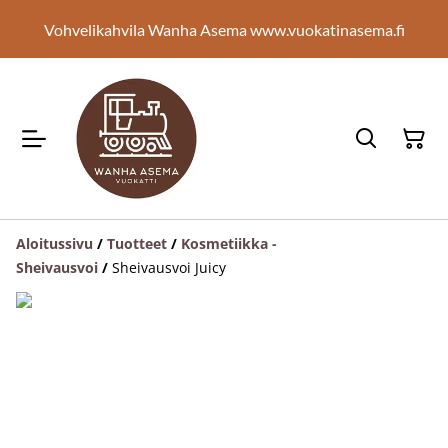
Vohvelikahvila Wanha Asema www.vuokatinasema.fi
Aloitussivu
/
Tuotteet
/
Kosmetiikka -
Sheivausvoi
/
Sheivausvoi Juicy