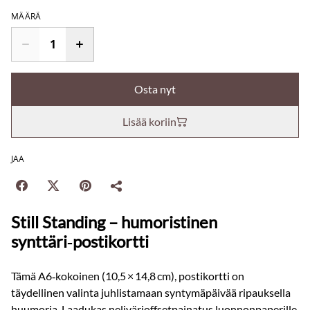
MÄÄRÄ
Osta nyt
Lisää koriin
JAA
Still Standing – humoristinen
synttäri‑postikortti
Tämä A6‑kokoinen (10,5 × 14,8 cm), postikortti on
täydellinen valinta juhlistamaan syntymäpäivää ripauksella
huumoria. Laadukas nelivärioffsetpainatus luonnonpaperille