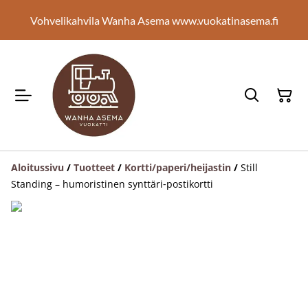
Vohvelikahvila Wanha Asema www.vuokatinasema.fi
Aloitussivu
/
Tuotteet
/
Kortti/paperi/heijastin
/
Still
Standing – humoristinen synttäri‑postikortti