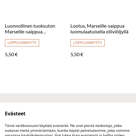
Luonnollinen tuoksuton
Lootus, Marseille-saippua
Marseille-saippua
luomulaatuisella oliiviöljyllä
luomulaatuisella oliiviöljyllä
LOPPUUNMYYTY
LOPPUUNMYYTY
5,50 €
5,50 €
Ota yhteyttä
Juridiset ehdot
Evästeet
Tietosuojakäytäntö
Evästekäytäntö
Tuotteet
Tämä verkkosivusto käyttää evästeitä. Ne ovat pieniä tiedostoja, jotka
auttavat meitä ymmärtämään, kuinka käytät palveluitamme, jotta voimme
parantaa käyttökokemustasi. Voit lukea lisää evästeistä ja hallita niiden