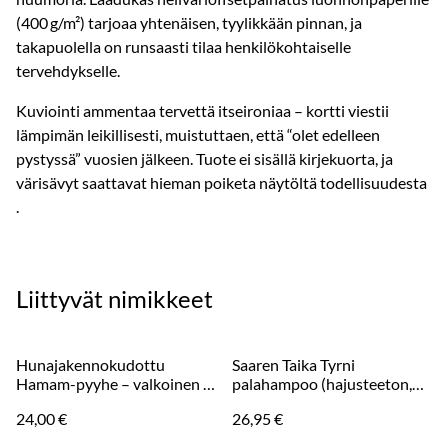
(400 g/m²) tarjoaa yhtenäisen, tyylikkään pinnan, ja
takapuolella on runsaasti tilaa henkilökohtaiselle
tervehdykselle.
Kuviointi ammentaa tervettä itseironiaa – kortti viestii
lämpimän leikillisesti, muistuttaen, että “olet edelleen
pystyssä” vuosien jälkeen. Tuote ei sisällä kirjekuorta, ja
värisävyt saattavat hieman poiketa näytöltä todellisuudesta
.
Liittyvät nimikkeet
Hunajakennokudottu
Saaren Taika Tyrni
Hamam-pyyhe – valkoinen /
palahampoo (hajusteeton,
punaraitainen 200 x 100 cm
sulfaatiton)
24,00 €
26,95 €