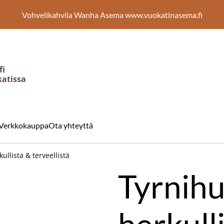
Vohvelikahvila Wanha Asema www.vuokatinasema.fi
fi
katissa
Verkkokauppa
Ota yhteyttä
ullista & terveellistä
Tyrnihu