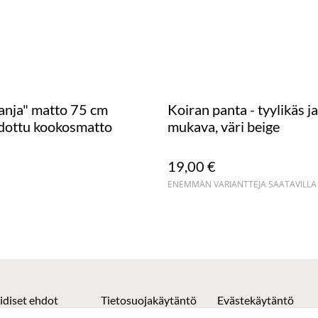
nja" matto 75 cm
Koiran panta - tyylikäs ja
dottu kookosmatto
mukava, väri beige
19,00 €
ENEMMÄN VARIANTTEJA SAATAVILLA
idiset ehdot
Tietosuojakäytäntö
Evästekäytäntö