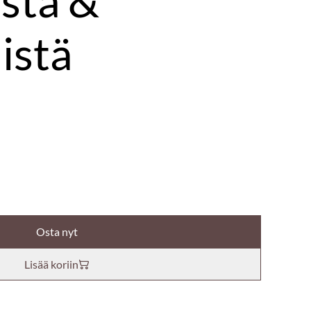
ista &
istä
Osta nyt
Lisää koriin