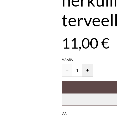
herkull
terveell
11,00 €
MÄÄRÄ
JAA