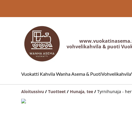
www.vuokatinasema.
vohvelikahvila & puoti Vuo
Vuokatti Kahvila Wanha Asema & Puoti
Vohvelikahvila
Aloitussivu
/
Tuotteet
/
Hunaja, tee
/
Tyrnihunaja - herk