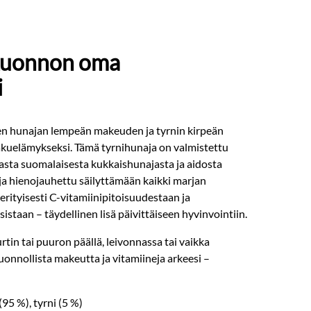
 Luonnon oma
i
en hunajan lempeän makeuden ja tyrnin kirpeän
akuelämykseksi. Tämä tyrnihunaja on valmistettu
sta suomalaisesta kukkaishunajasta ja aidosta
u ja hienojauhettu säilyttämään kaikki marjan
erityisesti C-vitamiinipitoisuudestaan ja
istaan – täydellinen lisä päivittäiseen hyvinvointiin.
rtin tai puuron päällä, leivonnassa tai vaikka
onnollista makeutta ja vitamiineja arkeesi –
95 %), tyrni (5 %)