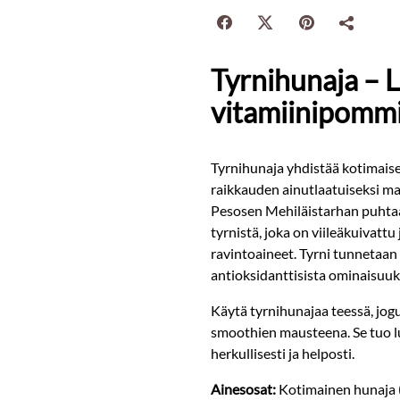
Tyrnihunaja –
vitamiinipomm
Tyrnihunaja yhdistää kotimais
raikkauden ainutlaatuiseksi m
Pesosen Mehiläistarhan puhtaa
tyrnistä, joka on viileäkuivatt
ravintoaineet. Tyrni tunnetaan 
antioksidanttisista ominaisuuks
Käytä tyrnihunajaa teessä, jogu
smoothien mausteena. Se tuo lu
herkullisesti ja helposti.
Ainesosat:
Kotimainen hunaja (