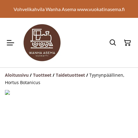
Vohvelikahvila Wanha Asema www.vuokatinasema.fi
Aloitussivu
/
Tuotteet
/
Taidetuotteet
/
Tyynynpäällinen,
Hortus Botanicus