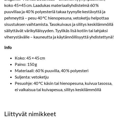
koko 45×45 cm. Laadukas materiaaliyhdistelmä 60 %
puuvillaa ja 40 % polyesteriä takaa tyynylle kestävyttä ja
pehmeyttä – pesu 40 °C hienopesuna, vetoketju helpottaa
sisustuksen vaihtamista. Tasokuivaus ja silitys keskilämmöllä
säilyttävät värikylläisyyden. Tyylikäs lisä kotiin tai lahjaksi
viherystävälle – kauneutta ja käytännöllisyyttä yhdistettynä!
Info
Koko: 45 × 45 cm
Paino: 150 g
Materiaali: 60 % puuvilla, 40 % polyesteri
Suljenta: vetoketju
Pesuohje: 40 °C käsin tai hienopesuna, kuivua tasossa,
ei valkaisua tai kuivapesua, silitys keskilämmöllä
Liittyvät nimikkeet