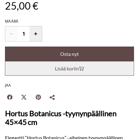
25,00 €
MÄÄRÄ
Osta nyt
Lisää koriin
JAA
Hortus Botanicus -tyynynpäällinen
45×45 cm
Elegantti “Hortus Botanicus” -aiheinen tyynynpäällinen,