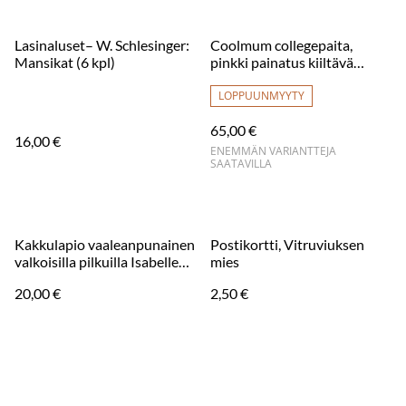
Lasinaluset– W. Schlesinger:
Coolmum collegepaita,
Mansikat (6 kpl)
pinkki painatus kiiltävä
ruusukulta
LOPPUUNMYYTY
65,00 €
16,00 €
ENEMMÄN VARIANTTEJA
SAATAVILLA
Kakkulapio vaaleanpunainen
Postikortti, Vitruviuksen
valkoisilla pilkuilla Isabelle
mies
Rose
20,00 €
2,50 €