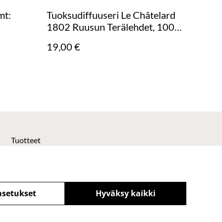
mt:
Tuoksudiffuuseri Le Châtelard
1802 Ruusun Terälehdet, 100
ml
19,00 €
Tuotteet
asetukset
Hyväksy kaikki
powered by