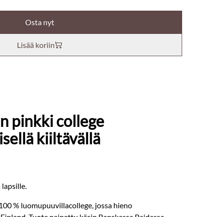
Osta nyt
Lisää koriin
en pinkki college
ellä kiiltävällä
lapsille.
100 % luomupuuvillacollege, jossa hieno
 Finland. Tuote painettu käsin Ranskassa.Paidassa