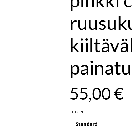
pinkki 
ruusuku
kiiltävä
painatu
55,00 €
OPTION