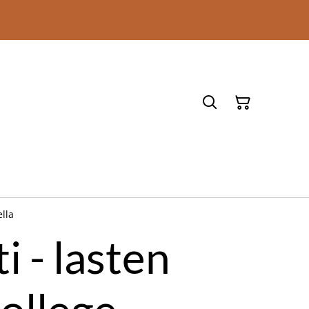
ella
i - lasten