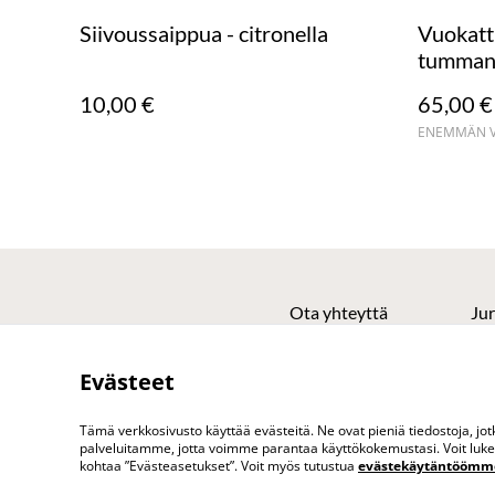
Siivoussaippua - citronella
Vuokatti
tumman
10,00 €
65,00 €
ENEMMÄN VA
Ota yhteyttä
Jur
Evästeet
Tämä verkkosivusto käyttää evästeitä. Ne ovat pieniä tiedostoja, j
palveluitamme, jotta voimme parantaa käyttökokemustasi. Voit lukea 
kohtaa ”Evästeasetukset”. Voit myös tutustua
evästekäytäntöömm
©
2026
www.vuokatinasema.fi vohvelikahvila 