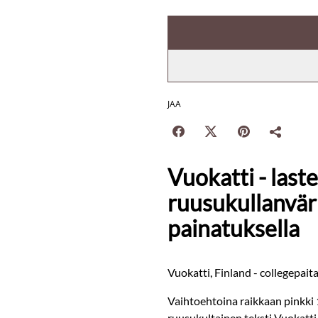
JAA
Vuokatti - last
ruusukullanväris
painatuksella
Vuokatti, Finland - collegepaita 
Vaihtoehtoina raikkaan pinkki 
ruusukultainen teksti Vuokatti