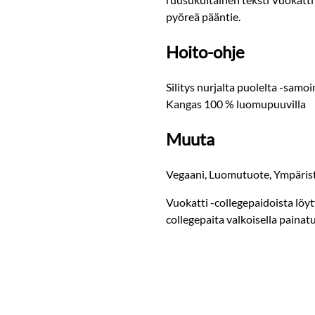
pyöreä pääntie.
Hoito-ohje
Silitys nurjalta puolelta -sam
Kangas 100 % luomupuuvilla
Muuta
Vegaani, Luomutuote, Ympäristö
Vuokatti -collegepaidoista löy
collegepaita valkoisella painatu