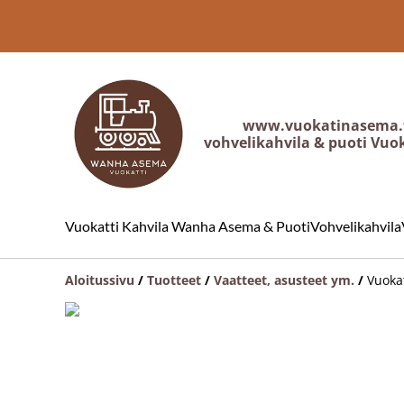
www.vuokatinasema.
vohvelikahvila & puoti Vuo
Vuokatti Kahvila Wanha Asema & Puoti
Vohvelikahvila
Aloitussivu
/
Tuotteet
/
Vaatteet, asusteet ym.
/
Vuokat