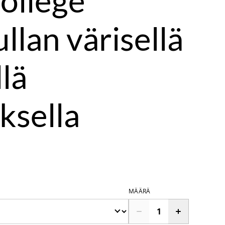
college
llan värisellä
llä
ksella
MÄÄRÄ