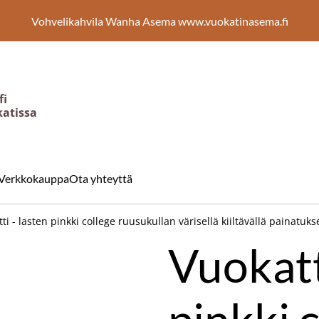
Vohvelikahvila Wanha Asema www.vuokatinasema.fi
fi
katissa
Verkkokauppa
Ota yhteyttä
ti - lasten pinkki college ruusukullan värisellä kiiltävällä painatuks
Vuokatt