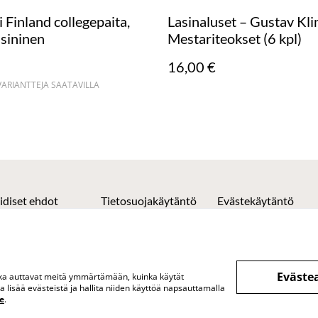
 Finland collegepaita,
Lasinaluset – Gustav Kli
sininen
Mestariteokset (6 kpl)
16,00 €
RIANTTEJA SAATAVILLA
idiset ehdot
Tietosuojakäytäntö
Evästekäytäntö
Eväste
otka auttavat meitä ymmärtämään, kuinka käytät
lisää evästeistä ja hallita niiden käyttöä napsauttamalla
e
.
& puoti Vuokatissa