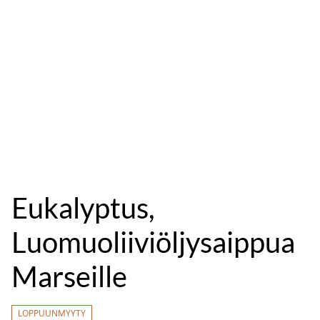
Eukalyptus,
Luomuoliiviöljysaippua
Marseille
LOPPUUNMYYTY