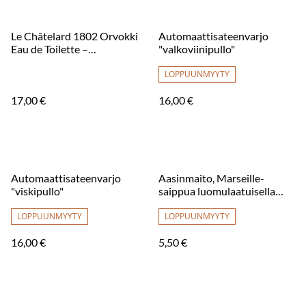
Le Châtelard 1802 Orvokki
Automaattisateenvarjo
Eau de Toilette –
"valkoviinipullo"
hienostunut ja lumoava
tuoksu 100 ml
LOPPUUNMYYTY
17,00 €
16,00 €
Automaattisateenvarjo
Aasinmaito, Marseille-
"viskipullo"
saippua luomulaatuisella
oliiviöljyllä
LOPPUUNMYYTY
LOPPUUNMYYTY
16,00 €
5,50 €