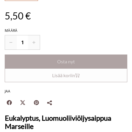
5,50 €
MÄÄRÄ
Osta nyt
Lisää koriin
JAA
Eukalyptus, Luomuoliiviöljysaippua
Marseille