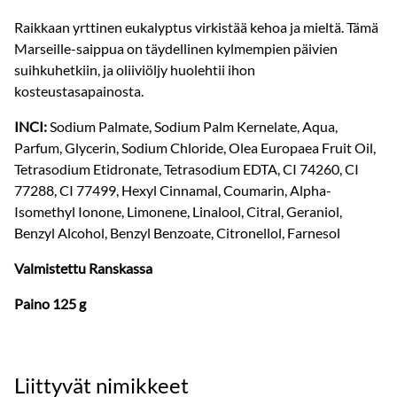
Raikkaan yrttinen eukalyptus virkistää kehoa ja mieltä. Tämä
Marseille-saippua on täydellinen kylmempien päivien
suihkuhetkiin, ja oliiviöljy huolehtii ihon
kosteustasapainosta.
INCI:
Sodium Palmate, Sodium Palm Kernelate, Aqua,
Parfum, Glycerin, Sodium Chloride, Olea Europaea Fruit Oil,
Tetrasodium Etidronate, Tetrasodium EDTA, CI 74260, CI
77288, CI 77499, Hexyl Cinnamal, Coumarin, Alpha-
Isomethyl Ionone, Limonene, Linalool, Citral, Geraniol,
Benzyl Alcohol, Benzyl Benzoate, Citronellol, Farnesol
Valmistettu Ranskassa
Paino 125 g
Liittyvät nimikkeet