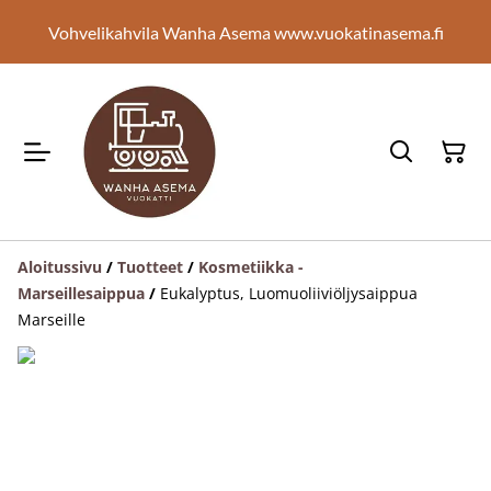
Vohvelikahvila Wanha Asema www.vuokatinasema.fi
Aloitussivu
/
Tuotteet
/
Kosmetiikka -
Marseillesaippua
/
Eukalyptus, Luomuoliiviöljysaippua
Marseille