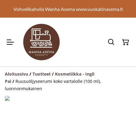
Vohvelikahvila Wanha Asema www.vuokatinasema.fi
Aloitussivu
/
Tuotteet
/
Kosmetiikka - Ingli
Pai
/
Ruusuöljyseerumi koko vartalolle (100 ml),
luonnonmukainen