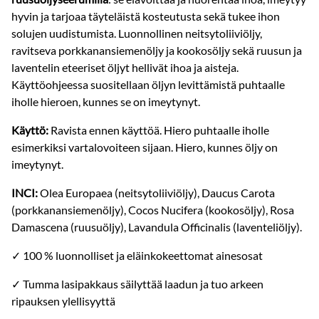
hyvin ja tarjoaa täyteläistä kosteutusta sekä tukee ihon
solujen uudistumista. Luonnollinen neitsytoliiviöljy,
ravitseva porkkanansiemenöljy ja kookosöljy sekä ruusun ja
laventelin eteeriset öljyt hellivät ihoa ja aisteja.
Käyttöohjeessa suositellaan öljyn levittämistä puhtaalle
iholle hieroen, kunnes se on imeytynyt.
Käyttö:
Ravista ennen käyttöä. Hiero puhtaalle iholle
esimerkiksi vartalovoiteen sijaan. Hiero, kunnes öljy on
imeytynyt.
INCI:
Olea Europaea (neitsytoliiviöljy), Daucus Carota
(porkkanansiemenöljy), Cocos Nucifera (kookosöljy), Rosa
Damascena (ruusuöljy), Lavandula Officinalis (laventeliöljy).
✓ 100 % luonnolliset ja eläinkokeettomat ainesosat
✓ Tumma lasipakkaus säilyttää laadun ja tuo arkeen
ripauksen ylellisyyttä