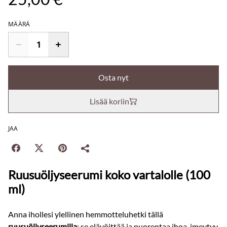
MÄÄRÄ
Osta nyt
Lisää koriin
JAA
Ruusuöljyseerumi koko
vartalolle
(100
ml)
Anna ihollesi ylellinen hemmotteluhetki tällä
ruusuöljyseerumilla
: se elävöittää ja nuorentaa ihoa, imeytyy