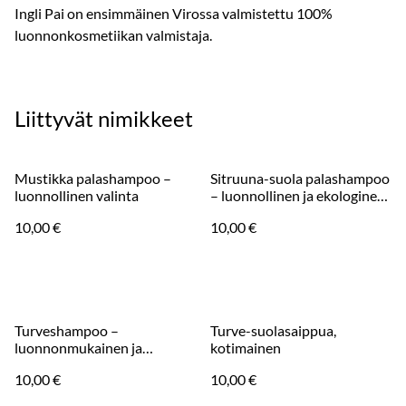
Ingli Pai on ensimmäinen Virossa valmistettu 100%
luonnonkosmetiikan valmistaja.
Liittyvät nimikkeet
Mustikka palashampoo –
Sitruuna-suola palashampoo
luonnollinen valinta
– luonnollinen ja ekologinen
valinta
10,00 €
10,00 €
Turveshampoo –
Turve-suolasaippua,
luonnonmukainen ja
kotimainen
ekologinen
10,00 €
10,00 €